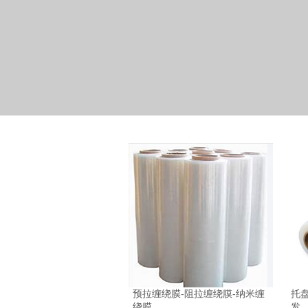
预拉缠绕膜-阻拉缠绕膜-纳米缠
托盘
绕膜
发