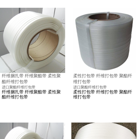
纤维捆扎带 纤维聚酯带 柔性聚
柔性打包带 纤维打包带 聚酯纤
酯纤维打包带
维打包带
进口聚酯纤维打包带
进口聚酯纤维打包带
纤维捆扎带 纤维聚酯带 柔性聚
柔性打包带 纤维打包带 聚酯纤
酯纤维打包带
维打包带