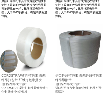
聚酯纤维绑扎带具有良好的收缩性和
聚酯纤维绑扎带具有良好的收缩性和
韧性；较好的收缩性将漆包线线圈紧
韧性；较好的收缩性将漆包线线圈紧
密地绑扎在一起，线圈外观光滑平
密地绑扎在一起，线圈外观光滑平
整；大于400N的韧性，有较高的耐温
整；大于400N的韧性，有较高的耐温
性能。
性能。
CORDSTRAP柔性打包带 聚酯
进口纤维打包带 聚酯纤维打包带
纤维打包带 纤维打包带批发
纤维聚酯带
进口聚酯纤维打包带
进口聚酯纤维打包带
CORDSTRAP柔性打包带 聚酯纤维打
进口纤维打包带 聚酯纤维打包带 纤维
包带 纤维打包带批发
聚酯带