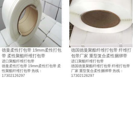
德曼柔性打包带 19mm柔性打包
德国德曼聚酯纤维打包带 纤维打
带 柔性聚酯纤维打包带
包带厂家 重型复合柔性捆绑带
进口聚酯纤维打包带
进口聚酯纤维打包带
德曼柔性打包带 19mm柔性打包带 柔
德国德曼聚酯纤维打包带 纤维打包带
性聚酯纤维打包带 热线：
厂家 重型复合柔性捆绑带 热线：
17302126297
17302126297